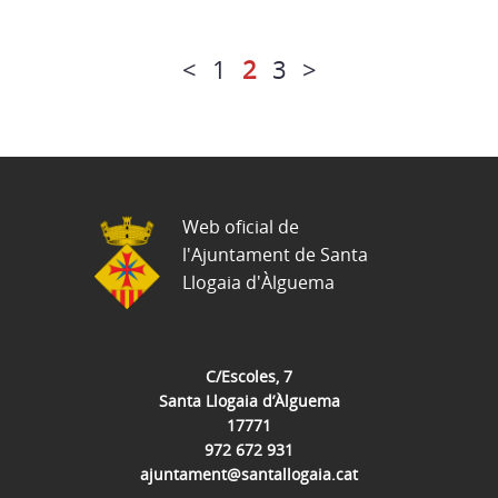
<
1
2
3
>
Web oficial de
l'Ajuntament de Santa
Llogaia d'Àlguema
C/Escoles, 7
Santa Llogaia d’Àlguema
17771
972 672 931
ajuntament@santallogaia.cat